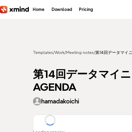
Skip to main content
Home
Download
Pricing
Templates
/
Work
/
Meeting notes
/
第14回データマイニ
第14回データマイニ
AGENDA
hamadakoichi