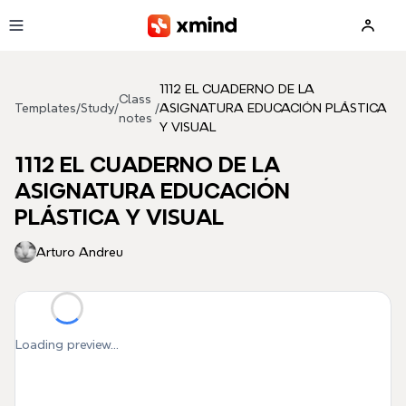
Skip to main content
1112 EL CUADERNO DE LA
Class
Templates
/
Study
/
/
ASIGNATURA EDUCACIÓN PLÁSTICA
notes
Y VISUAL
1112 EL CUADERNO DE LA
ASIGNATURA EDUCACIÓN
PLÁSTICA Y VISUAL
Arturo Andreu
Loading preview...