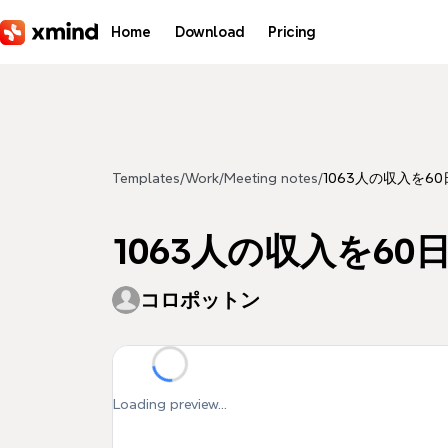
Skip to main content
Home
Download
Pricing
Templates
/
Work
/
Meeting notes
/
1063人の収入を6
1063人の収入を6
コロポットン
Loading preview...