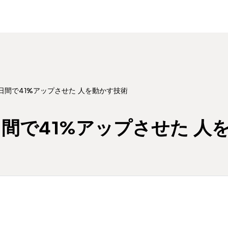
0日間で41%アップさせた 人を動かす技術
0日間で41%アップさせた 人