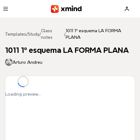
Skip to main content
Class
1011 1º esquema LA FORMA
Templates
/
Study
/
/
notes
PLANA
1011 1º esquema LA FORMA PLANA
Arturo Andreu
Loading preview...