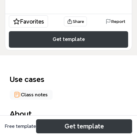
Favorites
Share
Report
Get template
Use cases
Class notes
About
Get template
Free template
Este mapa conceptual sobre LA FORMA PLANA,
creado por Xmind, contiene 93 nodos organizados