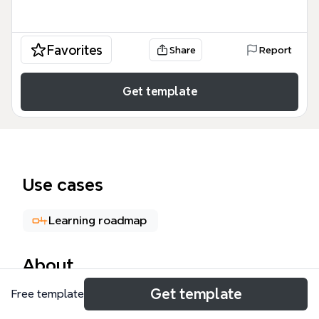
Favorites
Share
Report
Get template
Use cases
Learning roadmap
About
Get template
Free template
『効率が10倍アップする新・知的生産術』のマインド
マップテンプレートは、44ノードで構成され、情報