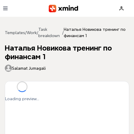
Skip to main content
Task
Наталья Новикова тренинг по
Templates
/
Work
/
/
breakdown
финансам 1
Наталья Новикова тренинг по
финансам 1
Salamat Jumagali
Loading preview...