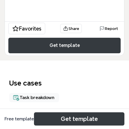
Favorites
Share
Report
Get template
Use cases
Task breakdown
About
Get template
Free template
Наталья Новикова тренинг по финансам 1 — это