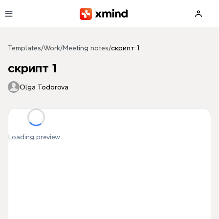
Skip to main content
Templates
/
Work
/
Meeting notes
/
скрипт 1
скрипт 1
Olga Todorova
Loading preview...