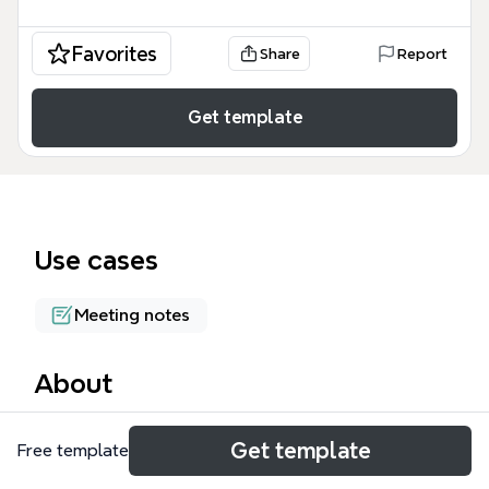
Favorites
Share
Report
Get template
Use cases
Meeting notes
About
Скрипт 1 mind map — это структурированный
Get template
Free template
шаблон для подготовки к деловым переговорам
и презентациям, охватывающий 6 ключевых