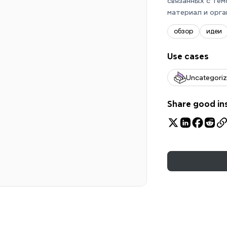
связанных с тем
материал и орг
обзор
идеи
Use cases
Uncategori
Share good in