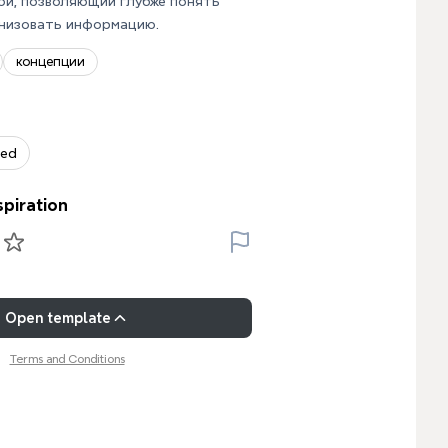
ой, позволяющий глубже понять
анизовать информацию.
концепции
zed
spiration
Open template
Terms and Conditions