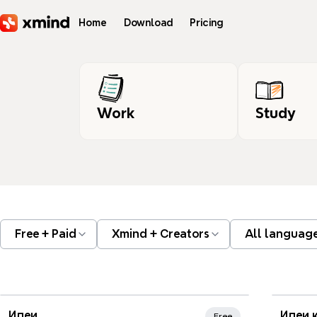
Skip to main content
Home
Download
Pricing
Work
Study
Free + Paid
Xmind + Creators
All languag
Xmi
Идеи
Идеи 
Free