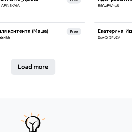
ia AFINSKAIA
EGAzFWngJl
для контента (Маша)
Екатерина. Ид
Free
atskikh
EcwQfGFoEV
Load more