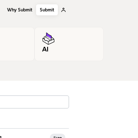
Why Submit
Submit
AI
, tags…
я
Free