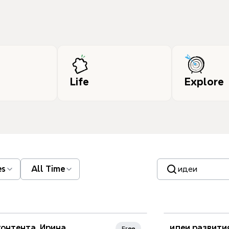
Life
Explore
Search templates
es
All Time
nd Favorites
контента_Ирина
идеи развити
Free