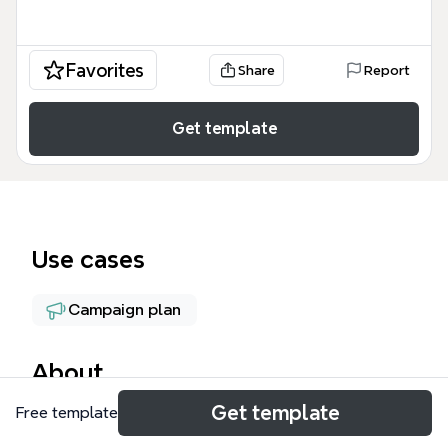
Favorites
Share
Report
Get template
Use cases
Campaign plan
About
Get template
Free template
Шаблон «Визажист. Анастасия. 1 поток» — это
структурированная интеллект-карта для