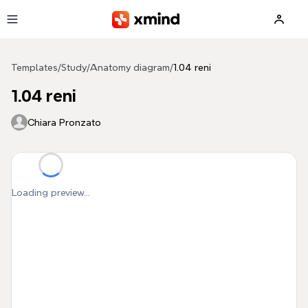
Skip to main content
Templates
/
Study
/
Anatomy diagram
/
1.04 reni
1.04 reni
Chiara Pronzato
Loading preview...