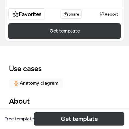
Favorites
Share
Report
Get template
Use cases
Anatomy diagram
About
Этот шаблон 1.04 reni представляет собой
Get template
Free template
подробную интеллект-карту анатомии почек,
охватывающую 69 узлов и структурирующую