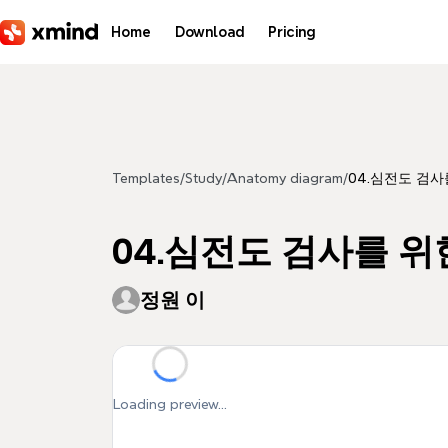
Skip to main content
Home
Download
Pricing
Templates
/
Study
/
Anatomy diagram
/
04.심전도 검
04.심전도 검사를 
정원 이
Loading preview...