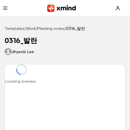
Skip to main content
Templates
/
Work
/
Meeting notes
/
0316_발란
0316_발란
Jihyeob Lee
Loading preview...