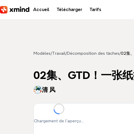
Aller au contenu principal
Accueil
Télécharger
Tarifs
Modèles
/
Travail
/
Décomposition des tâches
/
02集
02集、GTD！一张
清 风
Chargement de l'aperçu...