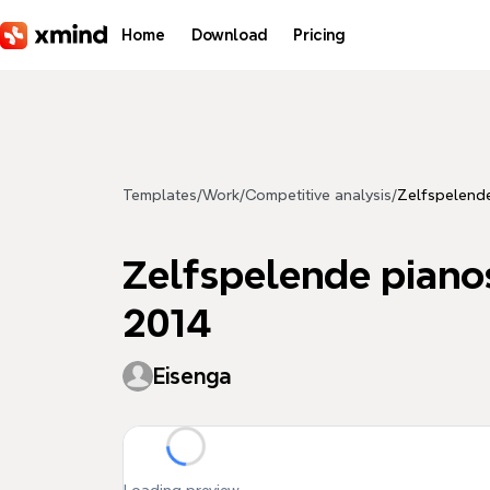
Skip to main content
Home
Download
Pricing
Templates
/
Work
/
Competitive analysis
/
Zelfspelende
Zelfspelende pianos
2014
Eisenga