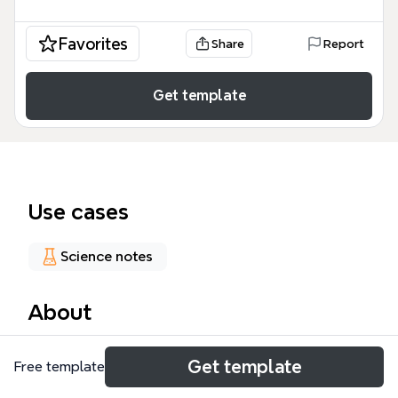
Favorites
Share
Report
Get template
Use cases
Science notes
About
این نقشه ذهنی با عنوان «فصل سوم: تبادلات گازی گفتار
Get template
Free template
سوم: تنوع تبادلات گازی» یک راهنمای جامع برای مطالعه
سیستم‌های تنفسی در دنیای جانوران است. این فایل شامل