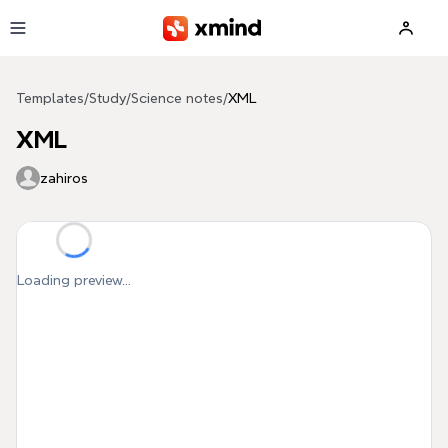
Skip to main content
Templates
/
Study
/
Science notes
/
XML
XML
zahiros
Loading preview...