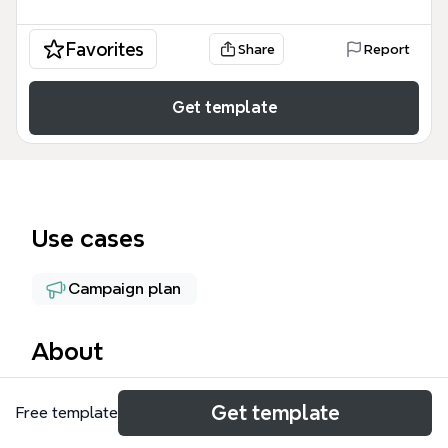
Favorites
Share
Report
Get template
Use cases
Campaign plan
About
Горлица Xmind шаблон представляет собой
Get template
Free template
стратегическую карту воронки продаж,
разработанную для маркетологов и владельцев