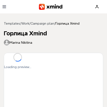
Skip to main content
Templates
/
Work
/
Campaign plan
/
Горлица Xmind
Горлица Xmind
Marina Nikitina
Loading preview...