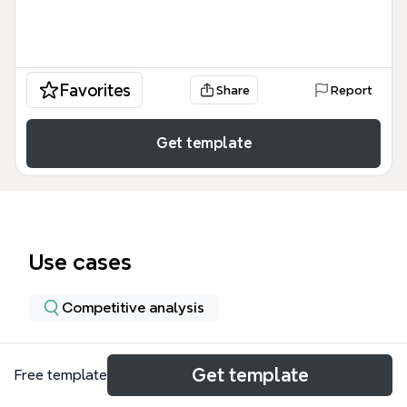
Favorites
Share
Report
Get template
Use cases
Competitive analysis
About
Get template
Free template
Анализ рынка.Сегментация ЦА xmind — это