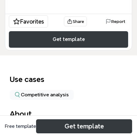
Favorites
Share
Report
Get template
Use cases
Competitive analysis
About
Get template
Free template
XMind 7 授權功能方案價格是一份完整的比較圖表，涵
蓋開放源碼版、Plus 加強版、Pro 專業版及訂閱制等 7