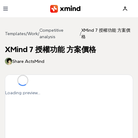
Skip to main content
Competitive
XMind 7 授權功能 方案價
Templates
/
Work
/
/
analysis
格
XMind 7 授權功能 方案價格
Share ActsMind
Loading preview...