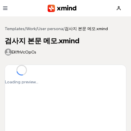
Skip to main content
Templates
/
Work
/
User persona
/
검사지 본문 메모.xmind
검사지 본문 메모.xmind
EKfhVcOpCs
Loading preview...