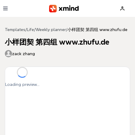
Skip to main content
Templates
/
Life
/
Weekly planner
/
小样团契 第四组 www.zhufu.de
小样团契 第四组 www.zhufu.de
zack zhang
Loading preview...