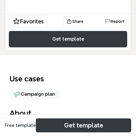
Favorites
Share
Report
Get template
Use cases
Campaign plan
About
Get template
Free template
Visa MBT UGC装置物执行规划是一份针对线下营销活
动的专业思维导图，旨在通过UGC（用户生成内容）