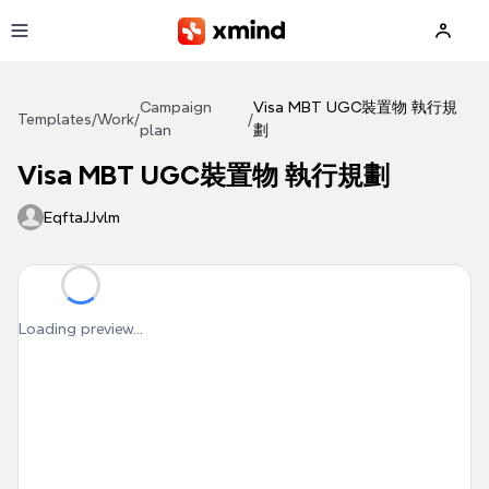
Skip to main content
Campaign
Visa MBT UGC裝置物 執行規
Templates
/
Work
/
/
plan
劃
Visa MBT UGC裝置物 執行規劃
EqftaJJvlm
Loading preview...