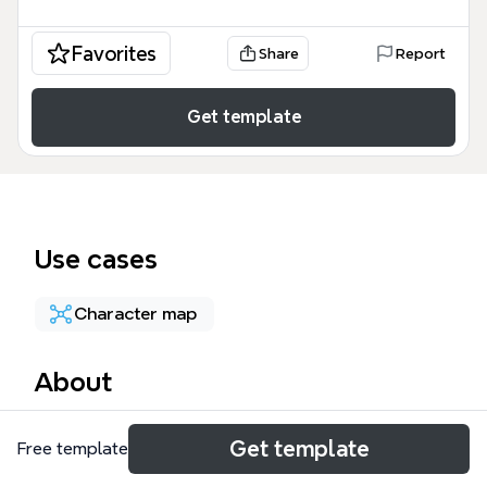
Favorites
Share
Report
Get template
Use cases
Character map
About
Este mapa mental de 'Variaciones del básico' es una
Get template
Free template
guía visual para bailarines de tango argentino que
desean explorar 17 variaciones coreográficas a