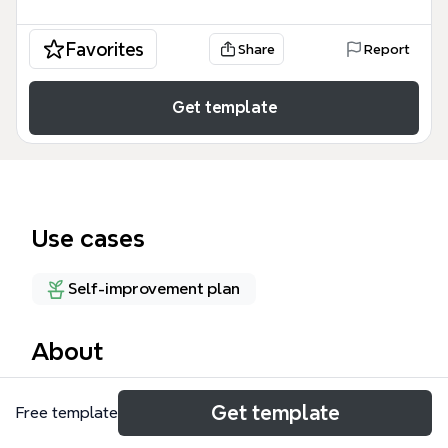
Favorites
Share
Report
Get template
Use cases
Self-improvement plan
About
Vammaisen henkilön arki -mindmap-kartta kattaa 67
Get template
Free template
solmua ja 10 päähaaraa, jotka käsittelevät
vammaisten henkilöiden arjen haasteita, voimavaroja