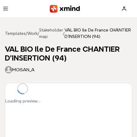
Skip to main content
Stakeholder
VAL BIO Ile De France CHANTIER
Templates
/
Work
/
/
map
D'INSERTION (94)
VAL BIO Ile De France CHANTIER
D'INSERTION (94)
MOISAN_A
Loading preview...