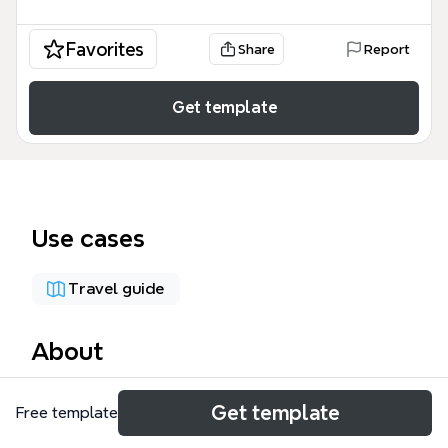
Favorites
Share
Report
Get template
Use cases
Travel guide
About
El mapa mental 'Vacaciones Parque Tayrona' es una
Get template
Free template
guía práctica para planificar un viaje al Parque
Nacional Natural Tayrona, en Colombia. Cubre 3