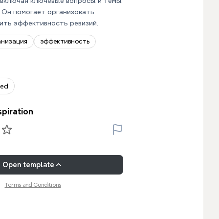
 включая ключевые вопросы и темы
 Он помогает организовать
ить эффективность ревизий.
анизация
эффективность
zed
spiration
Open template
Terms and Conditions