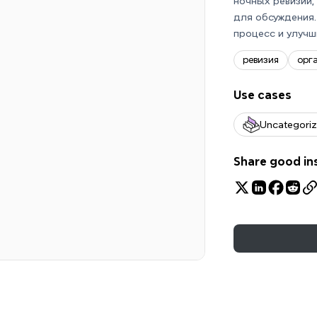
ночных ревизий,
для обсуждения.
процесс и улучш
ревизия
орг
Use cases
Uncategori
Share good in