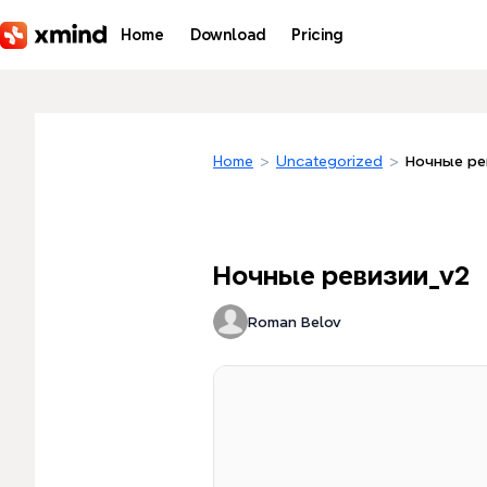
Skip to main content
Home
Download
Pricing
Home
>
Uncategorized
>
Ночные ре
Ночные ревизии_v2
Roman Belov