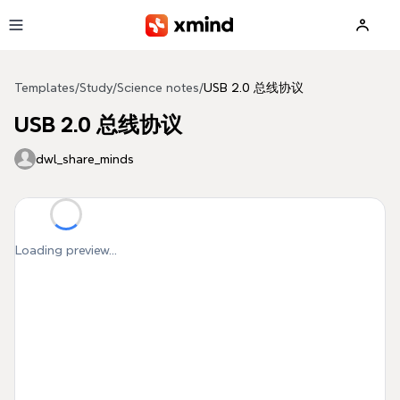
Skip to main content
Templates
/
Study
/
Science notes
/
USB 2.0 总线协议
USB 2.0 总线协议
dwl_share_minds
Loading preview...