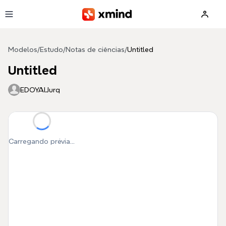
Pular para o conteúdo principal
Modelos
/
Estudo
/
Notas de ciências
/
Untitled
Untitled
EDOYAlJurq
Carregando prévia...