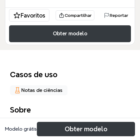
Favoritos
Compartilhar
Reportar
Obter modelo
Casos de uso
Notas de ciências
Sobre
Este mapa mental de enfermedades
Obter modelo
Modelo grátis
autoinmunitarias cubre cuatro trastornos
principales: lupus eritematoso sistémico, artritis