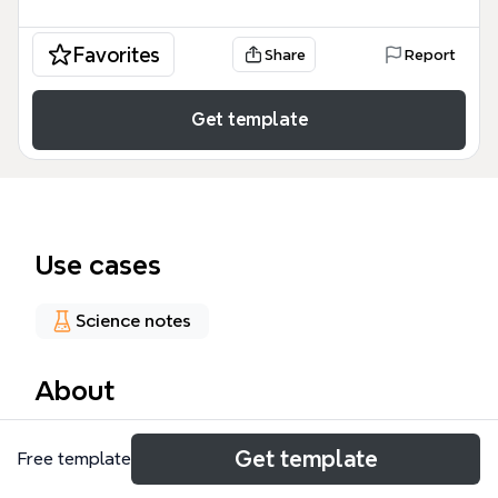
Favorites
Share
Report
Get template
Use cases
Science notes
About
Este recurso educativo de 71 nodos ofrece un
Get template
Free template
análisis exhaustivo sobre las Alergias y el sistema
inmune, estructurado para estudiantes de medicina