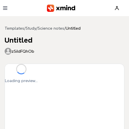
Skip to main content
Templates
/
Study
/
Science notes
/
Untitled
Untitled
zSiIdFQhOb
Loading preview...