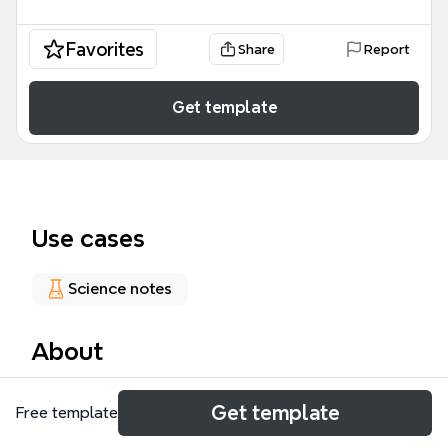
Favorites
Share
Report
Get template
Use cases
Science notes
About
Ce modèle Xmind explore les composants internes
Get template
Free template
d'un ordinateur, couvrant six éléments essentiels : la
mémoire vive (RAM), le processeur, la carte mère, le