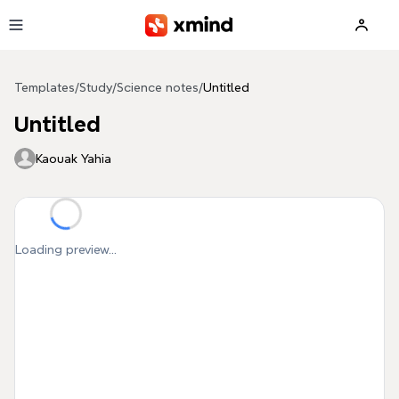
Skip to main content
Templates
/
Study
/
Science notes
/
Untitled
Untitled
Kaouak Yahia
Loading preview...