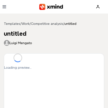
Skip to main content
Templates
/
Work
/
Competitive analysis
/
untitled
untitled
Luigi Mengato
Loading preview...