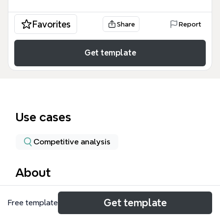
Favorites
Share
Report
Get template
Use cases
Competitive analysis
About
Questa mappa mentale XMind, intitolata
Get template
Free template
'Recensione XMind', analizza le caratteristiche
principali del software di mind mapping in 14 nodi.