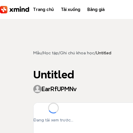
Bỏ qua đến nội dung
Trang chủ
Tải xuống
Bảng giá
Mẫu
/
Học tập
/
Ghi chú khoa học
/
Untitled
Untitled
EarRfUPMNv
Đang tải xem trước...