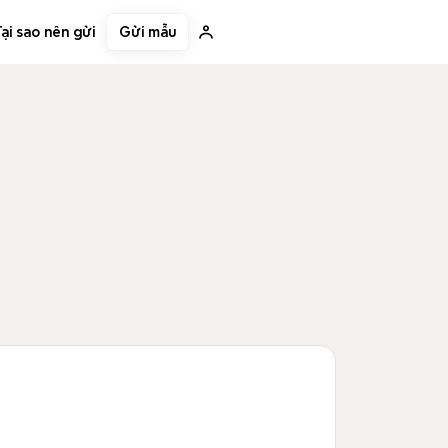
Gửi mẫu
ại sao nên gửi