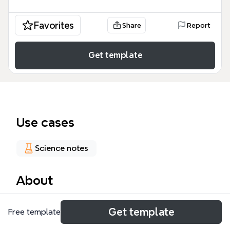
Favorites
Share
Report
Get template
Use cases
Science notes
About
Táto myšlienková mapa Systém jednobunkovcov
Get template
Free template
poskytuje prehľadnú klasifikáciu prvokov (Protozoa)
na úrovni kmeňov a podkmeňov. Pokrýva 5 hlavných