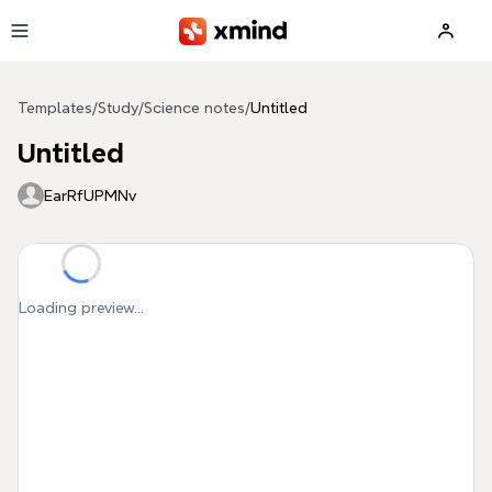
Skip to main content
Templates
/
Study
/
Science notes
/
Untitled
Untitled
EarRfUPMNv
Loading preview...