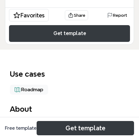
Favorites
Share
Report
Get template
Use cases
Roadmap
About
Ce modèle de mind map Timeline, conçu pour le
Get template
Free template
suivi de projet entrepreneurial, couvre la période de
juin 2016 à fin 2017 avec 5 jalons clés. Il inclut des