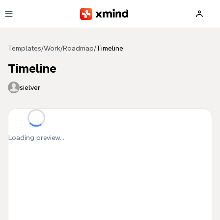
Skip to main content
Templates
/
Work
/
Roadmap
/
Timeline
Timeline
sielver
Loading preview...