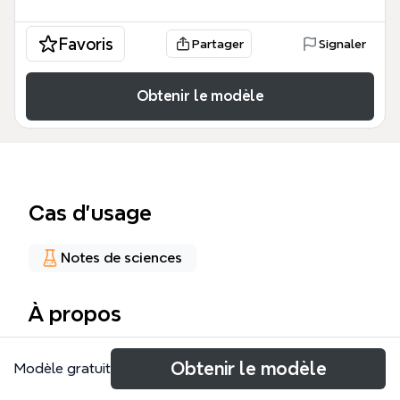
Favoris
Partager
Signaler
Obtenir le modèle
Cas d’usage
Notes de sciences
À propos
Bản đồ tư duy 'THĂM DÒ CHỨC NĂNG' cung cấp
Obtenir le modèle
Modèle gratuit
kiến thức tổng quan về các xét nghiệm chức năng
và rối loạn tim mạch, chuyển hóa, sinh sản. Với hơn