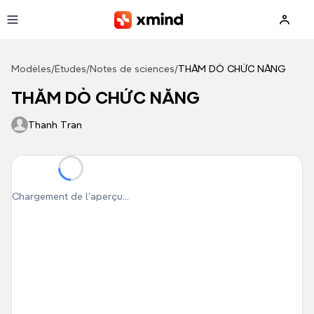
Aller au contenu principal
Modèles
/
Études
/
Notes de sciences
/
THĂM DÒ CHỨC NĂNG
THĂM DÒ CHỨC NĂNG
Thanh Tran
Chargement de l'aperçu...