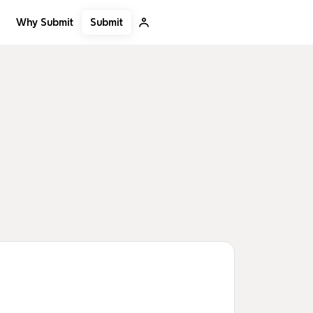
Submit
Why Submit