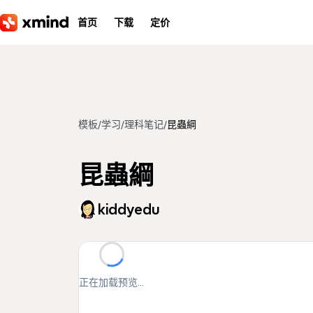
跳到主要内容
首页
下载
定价
模板
/
学习
/
理科笔记
/
昆蟲綱
昆蟲綱
kiddyedu
正在加载预览...