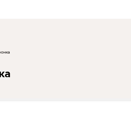
ронка
ка