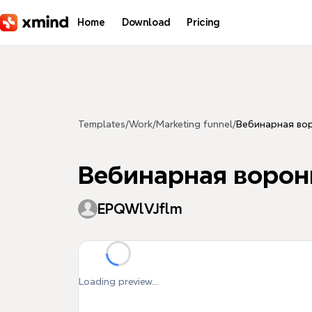
Skip to main content
Home
Download
Pricing
Templates
/
Work
/
Marketing funnel
/
Вебинарная во
Вебинарная ворон
EPQWlVJflm
Loading preview...