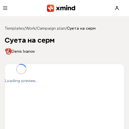
Skip to main content
Templates
/
Work
/
Campaign plan
/
Суета на серм
Суета на серм
Denis Ivanov
Loading preview...