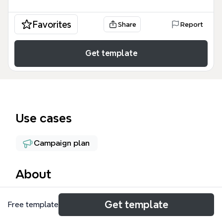
Favorites
Share
Report
Get template
Use cases
Campaign plan
About
Шаблон Суета на серм представляет собой
Get template
Free template
интенсивный план действий для быстрого
старта в нише управления репутацией (SERM),