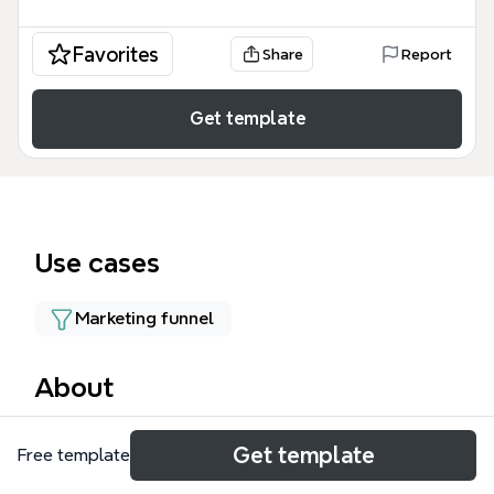
Favorites
Share
Report
Get template
Use cases
Marketing funnel
About
Этот шаблон интеллект-карты Лид-магнит «Топ
Get template
Free template
10 ошибок по уходу за кожей лица» представляет
собой детальную воронку продаж для бьюти-