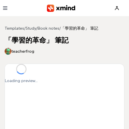
Skip to main content
Templates
/
Study
/
Book notes
/
「學習的革命」 筆記
「學習的革命」 筆記
teacherfrog
Loading preview...