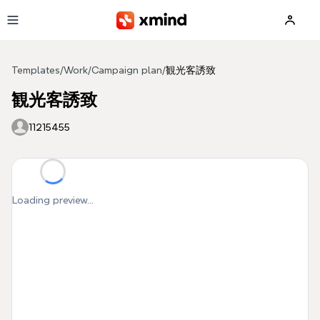
Skip to main content
Templates
/
Work
/
Campaign plan
/
観光客誘致
観光客誘致
11215455
Loading preview...