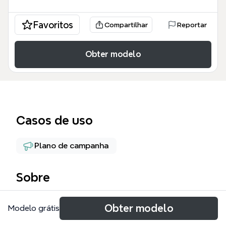
Favoritos
Compartilhar
Reportar
Obter modelo
Casos de uso
Plano de campanha
Sobre
Маркетинговый план — это комплексная mind
Obter modelo
Modelo grátis
map, охватывающая 6 ключевых направлений
интернет-маркетинга: SEO, Контекст,