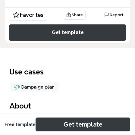
Favorites
Share
Report
Get template
Use cases
Campaign plan
About
Маркетинговый план — это комплексная mind
Get template
Free template
map, охватывающая 6 ключевых направлений
интернет-маркетинга: SEO, Контекст,