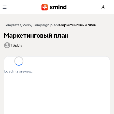
Skip to main content
Templates
/
Work
/
Campaign plan
/
Маркетинговый план
Маркетинговый план
T3pL1y
Loading preview...