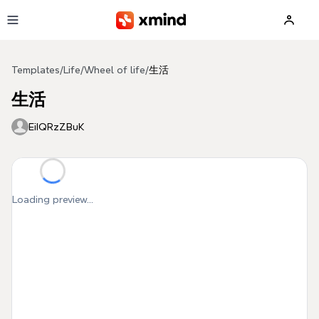
Skip to main content
Templates
/
Life
/
Wheel of life
/
生活
生活
EiIQRzZBuK
Loading preview...