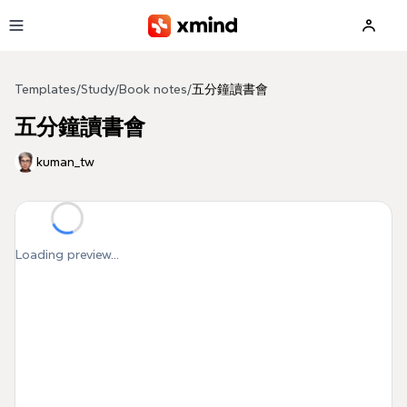
Skip to main content
Templates
/
Study
/
Book notes
/
五分鐘讀書會
五分鐘讀書會
kuman_tw
Loading preview...