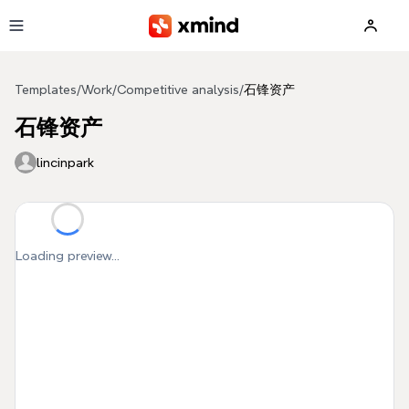
Skip to main content
Templates
/
Work
/
Competitive analysis
/
石锋资产
石锋资产
lincinpark
Loading preview...