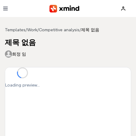
Skip to main content
Templates
/
Work
/
Competitive analysis
/
제목 없음
제목 없음
희정 임
Loading preview...